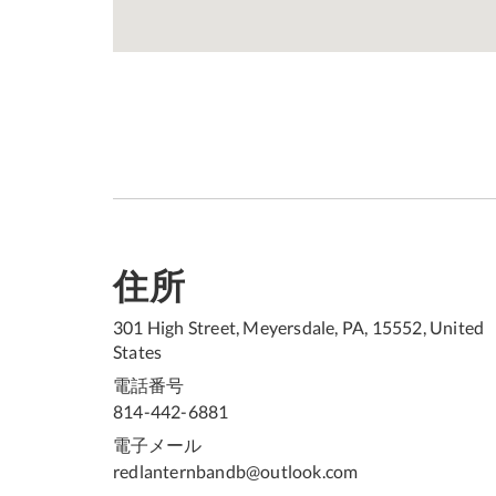
住所
301 High Street, Meyersdale, PA, 15552, United
States
電話番号
814-442-6881
電子メール
redlanternbandb@outlook.com