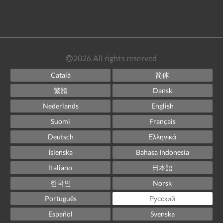
2026
All rights reserved
Català
简体
繁體
Dansk
Nederlands
English
Suomi
Français
Deutsch
Ελληνικά
Íslenska
Bahasa Indonesia
Italiano
日本語
한국인
Norsk
Português
Русский
Español
Svenska